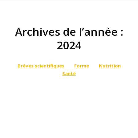
Archives de l’année :
2024
Vous êtes ici :
Brèves scientifiques
Forme
Nutrition
Santé
Élaborer et préparer des plats végétaux
créatifs
Non classé
Par
Equipe SEÏVA
21 février 2024
Laisser un commentaire