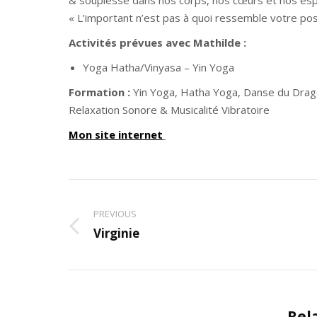
& souplesse dans nos corps, nos cœurs et nos espr
« L’important n’est pas à quoi ressemble votre pos
Activités prévues avec Mathilde :
Yoga Hatha/Vinyasa – Yin Yoga
Formation :
Yin Yoga, Hatha Yoga, Danse du Drag
Relaxation Sonore & Musicalité Vibratoire
Mon site internet
Post
PREVIOUS
navigation
Virginie
Previous
post:
Rel