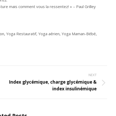
its.
ture mais comment vous la ressentez! » – Paul Grilley
on, Yoga Restauratif, Yoga aérien, Yoga Maman-Bébé,
NEXT
Index glycémique, charge glycémique &
Next
index insulinémique
post:
ated Posts