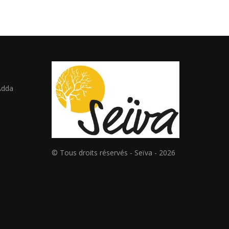
 Adda
© Tous droits réservés - Seïva - 2026