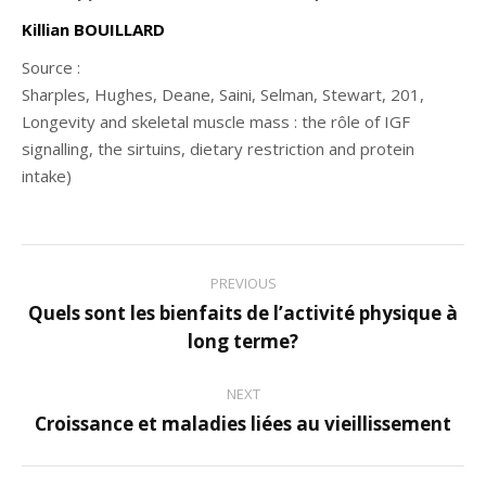
Killian BOUILLARD
Source :
Sharples, Hughes, Deane, Saini, Selman, Stewart, 201,
Longevity and skeletal muscle mass : the rôle of IGF
signalling, the sirtuins, dietary restriction and protein
intake)
Post
PREVIOUS
navigation
Quels sont les bienfaits de l’activité physique à
Previous
long terme?
post:
NEXT
Croissance et maladies liées au vieillissement
Next
post: