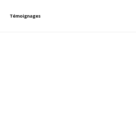
Témoignages
aux céréales complètes, aux légumineuses, aux
Testez par vous-même! A quoi ressemble un