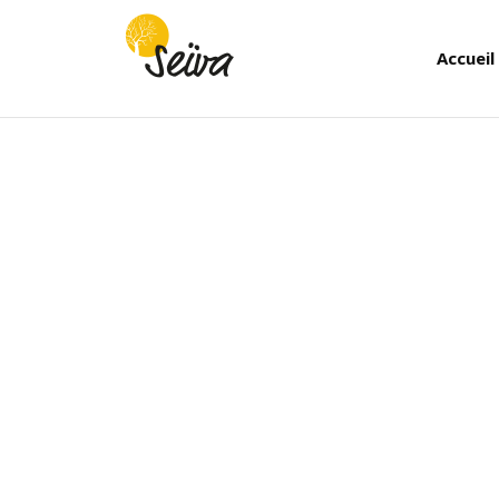
Accueil
Vous êtes ici :
Foire Aux Questions
Qu’est-ce que la cuisine végétale ? C’est une cu
fruits à coques et aux épices! C’est aussi une