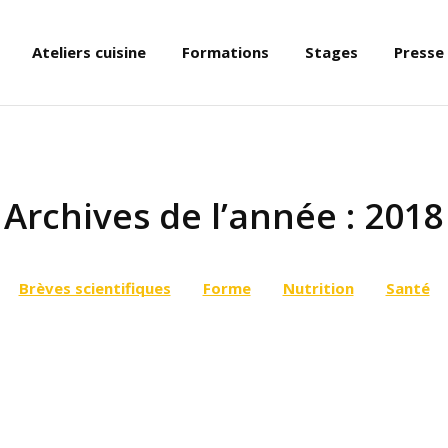
Ateliers cuisine
Formations
Stages
Presse
Archives de l’année :
2018
Brèves scientifiques
Forme
Nutrition
Santé
isine qui fait la part belle aux légumes et aux fruits de saison, 
 cuisine inventive, colorée, zéro déchet et vraiment gourmande. 