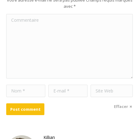
Votre adresse e-mail ne sera pas publiée Champs requis marqués
avec
*
Commentaire
Nom *
E-mail *
Site Web
Effacer
Post comment
Killian